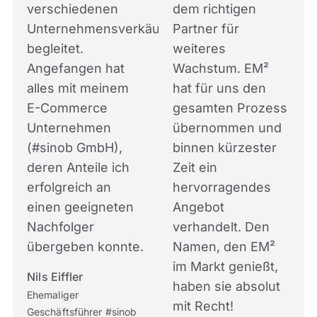
verschiedenen
dem richtigen
Unternehmensverkäufen
Partner für
begleitet.
weiteres
Angefangen hat
Wachstum. EM
²
alles mit meinem
hat für uns den
E-Commerce
gesamten Prozess
Unternehmen
übernommen und
(#sinob GmbH),
binnen kürzester
deren Anteile ich
Zeit ein
erfolgreich an
hervorragendes
einen geeigneten
Angebot
Nachfolger
verhandelt. Den
übergeben konnte.
Namen, den
EM
²
im Markt genießt,
Nils Eiffler
haben sie absolut
Ehemaliger
mit Recht!
Geschäftsführer #sinob