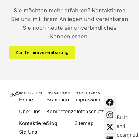
Sie möchten mehr erfahren? Kontaktieren
Sie uns mit Ihrem Anliegen und vereinbaren
Sie noch heute ein unverbindliches
Kennenlernen.
Zur Terminvereinbarung
NAVIGATION
RESSOURCEN
RECHTLICHES
Home
Branchen
Impressum
Über uns
Kompetenzen
Datenschutz
Build
Kontaktieren
Blog
Sitemap
and
Sie Uns
designed