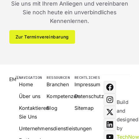
Sie uns mit Ihrem Anliegen und vereinbaren
Sie noch heute ein unverbindliches
Kennenlernen.
Zur Terminvereinbarung
NAVIGATION
RESSOURCEN
RECHTLICHES
Home
Branchen
Impressum
Über uns
Kompetenzen
Datenschutz
Build
Kontaktieren
Blog
Sitemap
and
Sie Uns
designed
by
Unternehmensdienstleistungen
TechNo