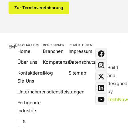
Zur Terminvereinbarung
NAVIGATION
RESSOURCEN
RECHTLICHES
Home
Branchen
Impressum
Über uns
Kompetenzen
Datenschutz
Build
Kontaktieren
Blog
Sitemap
and
Sie Uns
designed
by
Unternehmensdienstleistungen
TechNo
Fertigende
Industrie
IT &